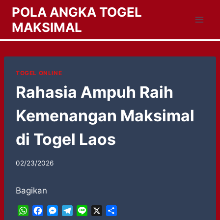
Skip
POLA ANGKA TOGEL
to
MAKSIMAL
content
TOGEL ONLINE
Rahasia Ampuh Raih
Kemenangan Maksimal
di Togel Laos
02/23/2026
Bagikan
W
F
M
T
L
X
S