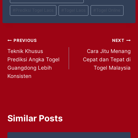
Tags:
#
Prediksi Togel Laos
#
Togel Laos
#
Togel Online
Post
PREVIOUS
NEXT
Teknik Khusus
Cara Jitu Menang
navigation
Prediksi Angka Togel
Cepat dan Tepat di
Guangdong Lebih
Togel Malaysia
Konsisten
Similar Posts