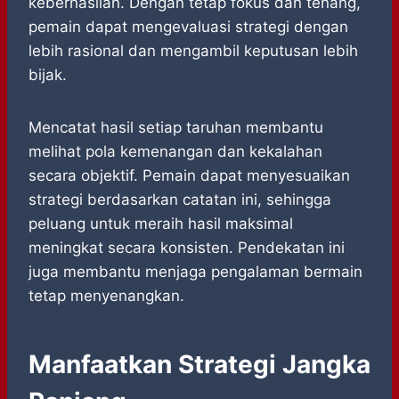
keberhasilan. Dengan tetap fokus dan tenang,
pemain dapat mengevaluasi strategi dengan
lebih rasional dan mengambil keputusan lebih
bijak.
Mencatat hasil setiap taruhan membantu
melihat pola kemenangan dan kekalahan
secara objektif. Pemain dapat menyesuaikan
strategi berdasarkan catatan ini, sehingga
peluang untuk meraih hasil maksimal
meningkat secara konsisten. Pendekatan ini
juga membantu menjaga pengalaman bermain
tetap menyenangkan.
Manfaatkan Strategi Jangka