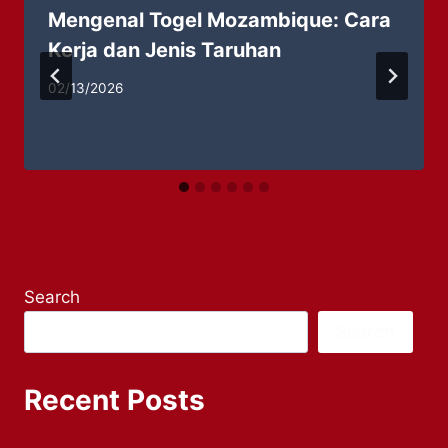
Mengenal Togel Mozambique: Cara
Kerja dan Jenis Taruhan
02/13/2026
Search
Search
Recent Posts