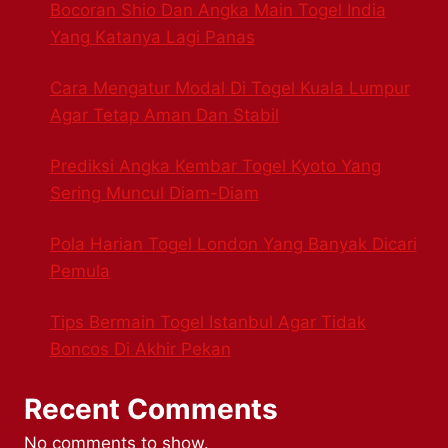
Bocoran Shio Dan Angka Main Togel India
Yang Katanya Lagi Panas
Cara Mengatur Modal Di Togel Kuala Lumpur
Agar Tetap Aman Dan Stabil
Prediksi Angka Kembar Togel Kyoto Yang
Sering Muncul Diam-Diam
Pola Harian Togel London Yang Banyak Dicari
Pemula
Tips Bermain Togel Istanbul Agar Tidak
Boncos Di Akhir Pekan
Recent Comments
No comments to show.