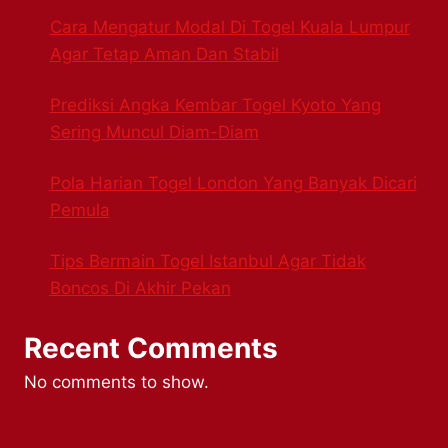
Cara Mengatur Modal Di Togel Kuala Lumpur
Agar Tetap Aman Dan Stabil
Prediksi Angka Kembar Togel Kyoto Yang
Sering Muncul Diam-Diam
Pola Harian Togel London Yang Banyak Dicari
Pemula
Tips Bermain Togel Istanbul Agar Tidak
Boncos Di Akhir Pekan
Recent Comments
No comments to show.