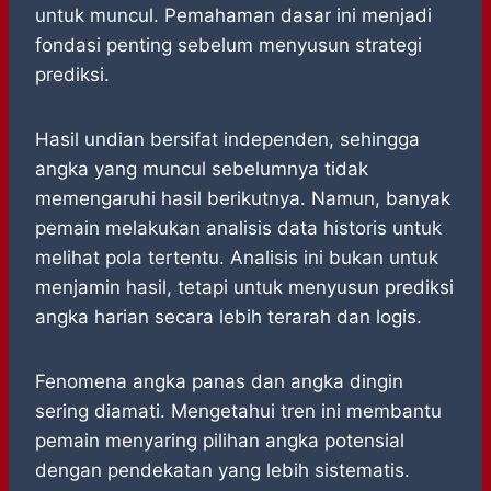
untuk muncul. Pemahaman dasar ini menjadi
fondasi penting sebelum menyusun strategi
prediksi.
Hasil undian bersifat independen, sehingga
angka yang muncul sebelumnya tidak
memengaruhi hasil berikutnya. Namun, banyak
pemain melakukan analisis data historis untuk
melihat pola tertentu. Analisis ini bukan untuk
menjamin hasil, tetapi untuk menyusun prediksi
angka harian secara lebih terarah dan logis.
Fenomena angka panas dan angka dingin
sering diamati. Mengetahui tren ini membantu
pemain menyaring pilihan angka potensial
dengan pendekatan yang lebih sistematis.