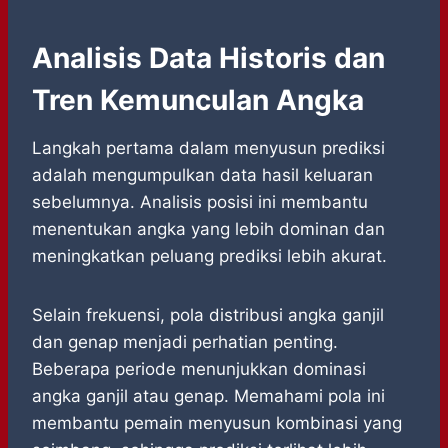
Analisis Data Historis dan
Tren Kemunculan Angka
Langkah pertama dalam menyusun prediksi
adalah mengumpulkan data hasil keluaran
sebelumnya. Analisis posisi ini membantu
menentukan angka yang lebih dominan dan
meningkatkan peluang prediksi lebih akurat.
Selain frekuensi, pola distribusi angka ganjil
dan genap menjadi perhatian penting.
Beberapa periode menunjukkan dominasi
angka ganjil atau genap. Memahami pola ini
membantu pemain menyusun kombinasi yang