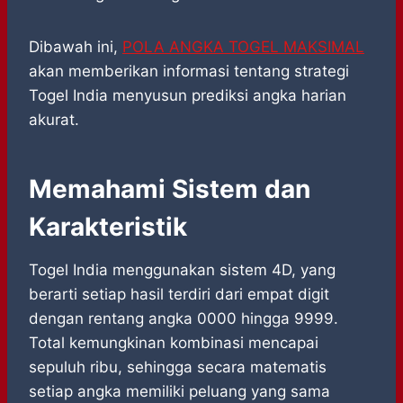
Dibawah ini,
POLA ANGKA TOGEL MAKSIMAL
akan memberikan informasi tentang strategi
Togel India menyusun prediksi angka harian
akurat.
Memahami Sistem dan
Karakteristik
Togel India menggunakan sistem 4D, yang
berarti setiap hasil terdiri dari empat digit
dengan rentang angka 0000 hingga 9999.
Total kemungkinan kombinasi mencapai
sepuluh ribu, sehingga secara matematis
setiap angka memiliki peluang yang sama