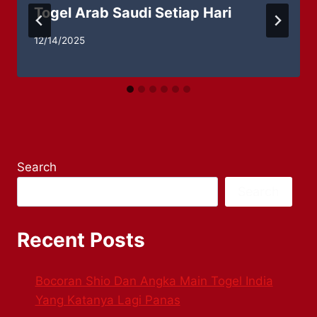
Togel Arab Saudi Setiap Hari
12/14/2025
Search
Search
Recent Posts
Bocoran Shio Dan Angka Main Togel India
Yang Katanya Lagi Panas