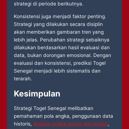
strategi di periode berikutnya.
Konsistensi juga menjadi faktor penting.
Strategi yang dilakukan secara disiplin
akan memberikan gambaran tren yang
lebih jelas. Perubahan strategi sebaiknya
dilakukan berdasarkan hasil evaluasi dan
data, bukan dorongan emosional. Dengan
evaluasi dan konsistensi, prediksi Togel
Senegal menjadi lebih sistematis dan
terarah.
Kesimpulan
Strategi Togel Senegal melibatkan
pemahaman pola angka, penggunaan data
historis,
analisis angka panas dan dingin
,