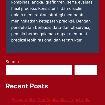
kombinasi angka, grafik tren, serta evaluasi
hasil prediksi. Konsistensi dan disiplin
dalam menerapkan strategi membantu
meningkatkan ketepatan prediksi. Dengan
pendekatan berbasis data dan observasi,
pemain berpengalaman dapat membuat
prediksi lebih rasional dan terstruktur.
Search
Search
Recent Posts
Bocoran Shio Dan Angka Main Togel India