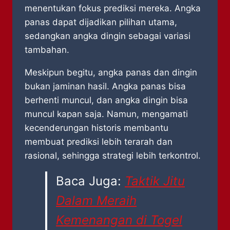
menentukan fokus prediksi mereka. Angka
panas dapat dijadikan pilihan utama,
sedangkan angka dingin sebagai variasi
tambahan.
Meskipun begitu, angka panas dan dingin
bukan jaminan hasil. Angka panas bisa
berhenti muncul, dan angka dingin bisa
muncul kapan saja. Namun, mengamati
kecenderungan historis membantu
membuat prediksi lebih terarah dan
rasional, sehingga strategi lebih terkontrol.
Baca Juga:
Taktik Jitu
Dalam Meraih
Kemenangan di Togel