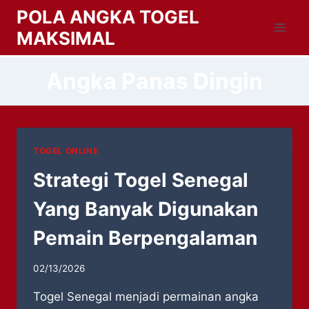
Skip
POLA ANGKA TOGEL
to
MAKSIMAL
content
Angka Panas Dingin
TOGEL ONLINE
Strategi Togel Senegal
Yang Banyak Digunakan
Pemain Berpengalaman
02/13/2026
Togel Senegal menjadi permainan angka