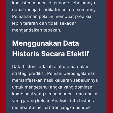
konsisten muncul di periode sebelumnya
dapat menjadi indikator pola tersembunyi.
Pemahaman pola ini membuat prediksi
lebih terarah dan tidak sekadar
mengandalkan tebakan.
Menggunakan Data
Historis Secara Efektif
Data historis adalah alat utama dalam
strategi prediksi. Pemain berpengalaman
memanfaatkan hasil keluaran sebelumnya
untuk mengetahui angka yang dominan,
kombinasi yang sering muncul, dan angka
yang jarang keluar. Analisis data historis
membantu melihat tren jangka pendek