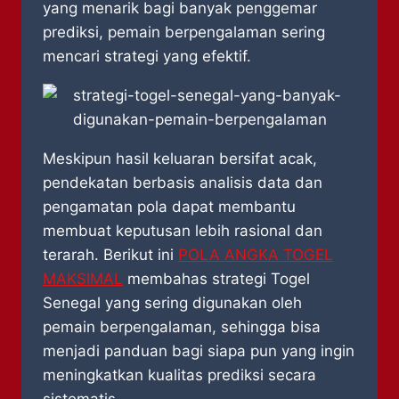
yang menarik bagi banyak penggemar
prediksi, pemain berpengalaman sering
mencari strategi yang efektif.
Meskipun hasil keluaran bersifat acak,
pendekatan berbasis analisis data dan
pengamatan pola dapat membantu
membuat keputusan lebih rasional dan
terarah. Berikut ini
POLA ANGKA TOGEL
MAKSIMAL
membahas strategi Togel
Senegal yang sering digunakan oleh
pemain berpengalaman, sehingga bisa
menjadi panduan bagi siapa pun yang ingin
meningkatkan kualitas prediksi secara