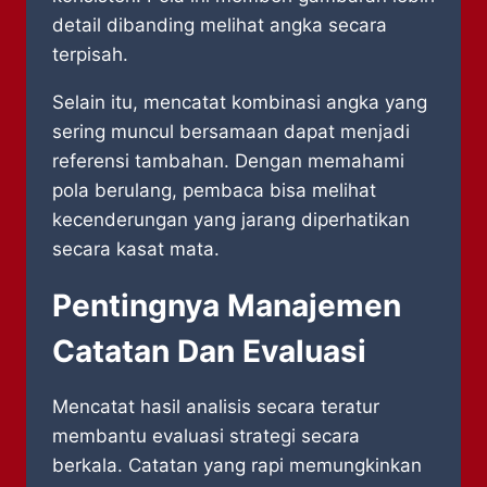
detail dibanding melihat angka secara
terpisah.
Selain itu, mencatat kombinasi angka yang
sering muncul bersamaan dapat menjadi
referensi tambahan. Dengan memahami
pola berulang, pembaca bisa melihat
kecenderungan yang jarang diperhatikan
secara kasat mata.
Pentingnya Manajemen
Catatan Dan Evaluasi
Mencatat hasil analisis secara teratur
membantu evaluasi strategi secara
berkala. Catatan yang rapi memungkinkan