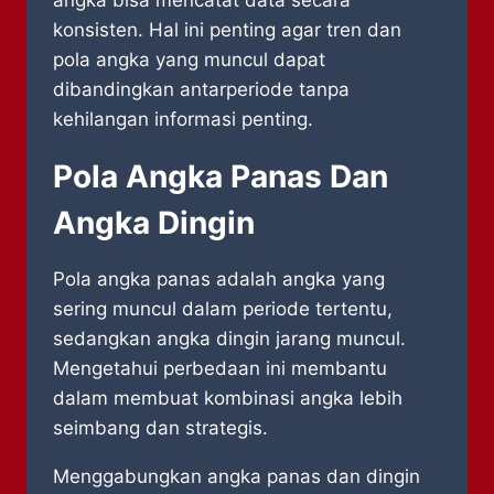
angka bisa mencatat data secara
konsisten. Hal ini penting agar tren dan
pola angka yang muncul dapat
dibandingkan antarperiode tanpa
kehilangan informasi penting.
Pola Angka Panas Dan
Angka Dingin
Pola angka panas adalah angka yang
sering muncul dalam periode tertentu,
sedangkan angka dingin jarang muncul.
Mengetahui perbedaan ini membantu
dalam membuat kombinasi angka lebih
seimbang dan strategis.
Menggabungkan angka panas dan dingin