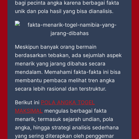
bagi pecinta angka karena berbagai fakta
unik dan pola hasil yang bisa dianalisis.
Meskipun banyak orang bermain
berdasarkan tebakan, ada sejumlah aspek
menarik yang jarang dibahas secara
mendalam. Memahami fakta-fakta ini bisa
membantu pembaca melihat tren angka
secara lebih rasional dan terstruktur.
Berikut ini
POLA ANGKA TOGEL
MAKSIMAL
mengulas berbagai fakta
menarik, termasuk sejarah undian, pola
angka, hingga strategi analisis sederhana
yang sering diterapkan oleh penggemar