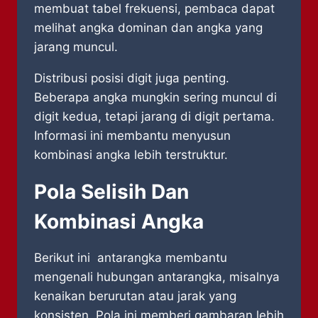
membuat tabel frekuensi, pembaca dapat
melihat angka dominan dan angka yang
jarang muncul.
Distribusi posisi digit juga penting.
Beberapa angka mungkin sering muncul di
digit kedua, tetapi jarang di digit pertama.
Informasi ini membantu menyusun
kombinasi angka lebih terstruktur.
Pola Selisih Dan
Kombinasi Angka
Berikut ini antarangka membantu
mengenali hubungan antarangka, misalnya
kenaikan berurutan atau jarak yang
konsisten. Pola ini memberi gambaran lebih