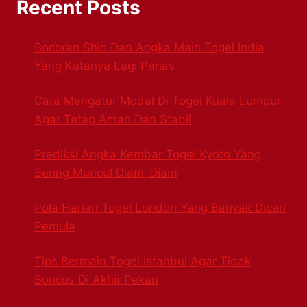
Recent Posts
Bocoran Shio Dan Angka Main Togel India
Yang Katanya Lagi Panas
Cara Mengatur Modal Di Togel Kuala Lumpur
Agar Tetap Aman Dan Stabil
Prediksi Angka Kembar Togel Kyoto Yang
Sering Muncul Diam-Diam
Pola Harian Togel London Yang Banyak Dicari
Pemula
Tips Bermain Togel Istanbul Agar Tidak
Boncos Di Akhir Pekan