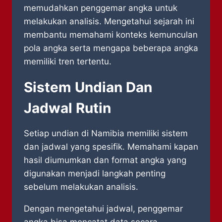
memudahkan penggemar angka untuk
melakukan analisis. Mengetahui sejarah ini
membantu memahami konteks kemunculan
pola angka serta mengapa beberapa angka
memiliki tren tertentu.
Sistem Undian Dan
Jadwal Rutin
Setiap undian di Namibia memiliki sistem
dan jadwal yang spesifik. Memahami kapan
hasil diumumkan dan format angka yang
digunakan menjadi langkah penting
sebelum melakukan analisis.
Dengan mengetahui jadwal, penggemar