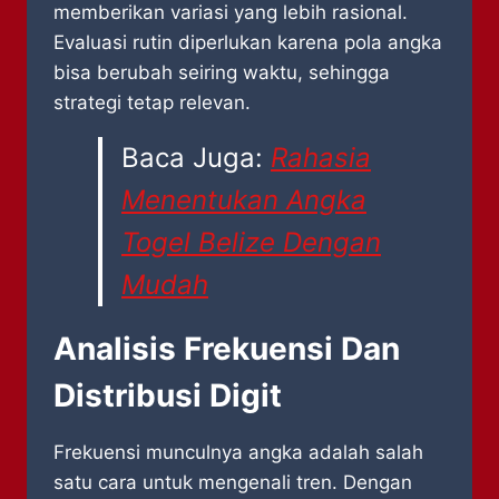
memberikan variasi yang lebih rasional.
Evaluasi rutin diperlukan karena pola angka
bisa berubah seiring waktu, sehingga
strategi tetap relevan.
Baca Juga:
Rahasia
Menentukan Angka
Togel Belize Dengan
Mudah
Analisis Frekuensi Dan
Distribusi Digit
Frekuensi munculnya angka adalah salah
satu cara untuk mengenali tren. Dengan