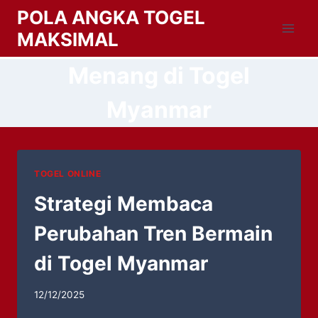
Skip
POLA ANGKA TOGEL
to
MAKSIMAL
content
Menang di Togel
Myanmar
TOGEL ONLINE
Strategi Membaca
Perubahan Tren Bermain
di Togel Myanmar
12/12/2025