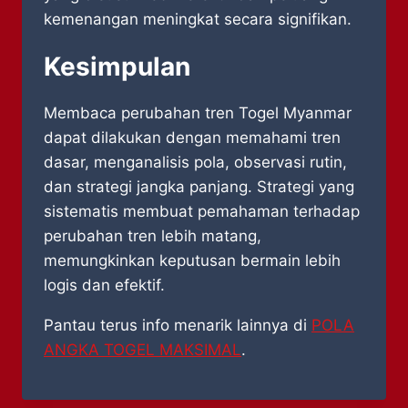
kemenangan meningkat secara signifikan.
Kesimpulan
Membaca perubahan tren Togel Myanmar
dapat dilakukan dengan memahami tren
dasar, menganalisis pola, observasi rutin,
dan strategi jangka panjang. Strategi yang
sistematis membuat pemahaman terhadap
perubahan tren lebih matang,
memungkinkan keputusan bermain lebih
logis dan efektif.
Pantau terus info menarik lainnya di
POLA
ANGKA TOGEL MAKSIMAL
.