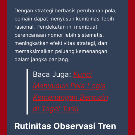
Dengan strategi berbasis perubahan pola,
pemain dapat menyusun kombinasi lebih
rasional. Pendekatan ini membuat
perencanaan nomor lebih sistematis,
meningkatkan efektivitas strategi, dan
memaksimalkan peluang kemenangan
dalam jangka panjang.
Baca Juga:
Kunci
Menyusun Pola Logis
Kemenangan Bermain
di Togel Turki
Rutinitas Observasi Tren