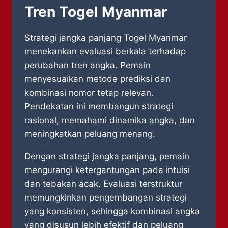
Tren Togel Myanmar
Strategi jangka panjang Togel Myanmar
menekankan evaluasi berkala terhadap
perubahan tren angka. Pemain
menyesuaikan metode prediksi dan
kombinasi nomor tetap relevan.
Pendekatan ini membangun strategi
rasional, memahami dinamika angka, dan
meningkatkan peluang menang.
Dengan strategi jangka panjang, pemain
mengurangi ketergantungan pada intuisi
dan tebakan acak. Evaluasi terstruktur
memungkinkan pengembangan strategi
yang konsisten, sehingga kombinasi angka
yang disusun lebih efektif dan peluang