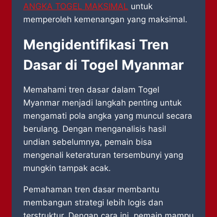
ANGKA TOGEL MAKSIMAL
untuk
memperoleh kemenangan yang maksimal.
Mengidentifikasi Tren
Dasar di Togel Myanmar
Memahami tren dasar dalam Togel
Myanmar menjadi langkah penting untuk
mengamati pola angka yang muncul secara
berulang. Dengan menganalisis hasil
undian sebelumnya, pemain bisa
mengenali keteraturan tersembunyi yang
mungkin tampak acak.
Pemahaman tren dasar membantu
membangun strategi lebih logis dan
terstruktur. Dengan cara ini, pemain mampu