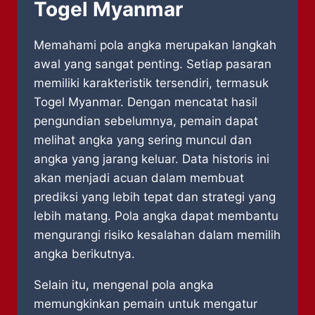
Togel Myanmar
Memahami pola angka merupakan langkah
awal yang sangat penting. Setiap pasaran
memiliki karakteristik tersendiri, termasuk
Togel Myanmar. Dengan mencatat hasil
pengundian sebelumnya, pemain dapat
melihat angka yang sering muncul dan
angka yang jarang keluar. Data historis ini
akan menjadi acuan dalam membuat
prediksi yang lebih tepat dan strategi yang
lebih matang. Pola angka dapat membantu
mengurangi risiko kesalahan dalam memilih
angka berikutnya.
Selain itu, mengenal pola angka
memungkinkan pemain untuk mengatur