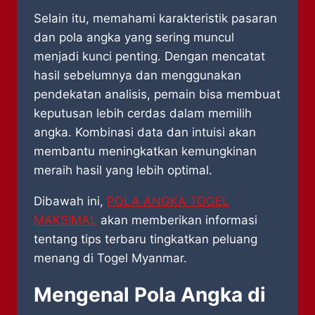
Selain itu, memahami karakteristik pasaran
dan pola angka yang sering muncul
menjadi kunci penting. Dengan mencatat
hasil sebelumnya dan menggunakan
pendekatan analisis, pemain bisa membuat
keputusan lebih cerdas dalam memilih
angka. Kombinasi data dan intuisi akan
membantu meningkatkan kemungkinan
meraih hasil yang lebih optimal.
Dibawah ini,
POLA ANGKA TOGEL
MAKSIMAL
akan memberikan informasi
tentang tips terbaru tingkatkan peluang
menang di Togel Myanmar.
Mengenal Pola Angka di