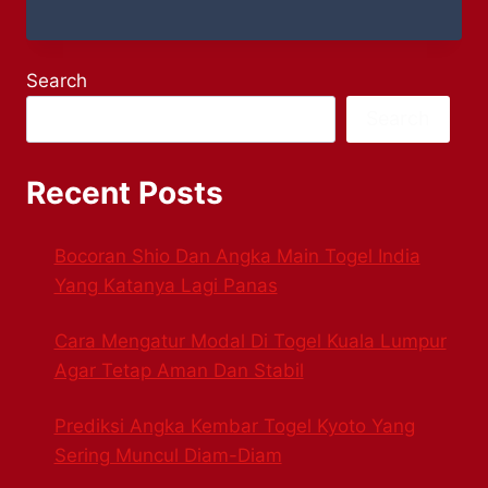
Search
Search
Recent Posts
Bocoran Shio Dan Angka Main Togel India
Yang Katanya Lagi Panas
Cara Mengatur Modal Di Togel Kuala Lumpur
Agar Tetap Aman Dan Stabil
Prediksi Angka Kembar Togel Kyoto Yang
Sering Muncul Diam-Diam