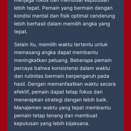
lebih tepat. Pemain yang bermain dengan
kondisi mental dan fisik optimal cenderung
lebih berhasil dalam memilih angka yang
tepat.
Selain itu, memilih waktu tertentu untuk
memasang angka dapat membantu
meningkatkan peluang. Beberapa pemain
percaya bahwa konsistensi dalam waktu
dan rutinitas bermain berpengaruh pada
hasil. Dengan memanfaatkan waktu secara
efektif, pemain dapat tetap fokus dan
menerapkan strategi dengan lebih baik.
Manajemen waktu yang tepat membantu
pemain tetap tenang dan membuat
keputusan yang lebih bijaksana.