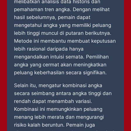
melibatkan analisis data historis dan
pemahaman tren angka. Dengan melihat
hasil sebelumnya, pemain dapat
mengetahui angka yang memiliki peluang
lebih tinggi muncul di putaran berikutnya.
Metode ini membantu membuat keputusan
lebih rasional daripada hanya
mengandalkan intuisi semata. Pemilihan
angka yang cermat akan meningkatkan
peluang keberhasilan secara signifikan.
Selain itu, mengatur kombinasi angka
secara seimbang antara angka tinggi dan
rendah dapat menambah variasi.
Kombinasi ini memungkinkan peluang
menang lebih merata dan mengurangi
risiko kalah beruntun. Pemain juga