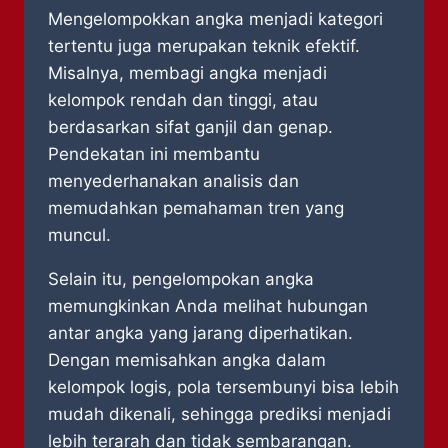
Mengelompokkan angka menjadi kategori
tertentu juga merupakan teknik efektif.
Misalnya, membagi angka menjadi
kelompok rendah dan tinggi, atau
berdasarkan sifat ganjil dan genap.
Pendekatan ini membantu
menyederhanakan analisis dan
memudahkan pemahaman tren yang
muncul.
Selain itu, pengelompokan angka
memungkinkan Anda melihat hubungan
antar angka yang jarang diperhatikan.
Dengan memisahkan angka dalam
kelompok logis, pola tersembunyi bisa lebih
mudah dikenali, sehingga prediksi menjadi
lebih terarah dan tidak sembarangan.