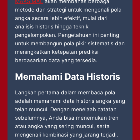
MAKSIMAL
akan membahas berbagai
metode dan strategi untuk mengenali pola
angka secara lebih efektif, mulai dari
analisis historis hingga teknik
pengelompokan. Pengetahuan ini penting
untuk membangun pola pikir sistematis dan
meningkatkan ketepatan prediksi
berdasarkan data yang tersedia.
Memahami Data Historis
Langkah pertama dalam membaca pola
adalah memahami data historis angka yang
telah muncul. Dengan menelaah catatan
sebelumnya, Anda bisa menemukan tren
atau angka yang sering muncul, serta
mengenali kombinasi yang jarang terjadi.