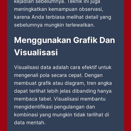
kejadian sebelumnya. Teknik ini juga
meningkatkan kemampuan observasi,
karena Anda terbiasa melihat detail yang
sebelumnya mungkin terlewatkan.
Menggunakan Grafik Dan
Visualisasi
Visualisasi data adalah cara efektif untuk
mengenali pola secara cepat. Dengan
membuat grafik atau diagram, tren angka
dapat terlihat lebih jelas dibanding hanya
membaca tabel. Visualisasi membantu
mengidentifikasi pengulangan dan
kombinasi yang mungkin tidak terlihat di
data mentah.