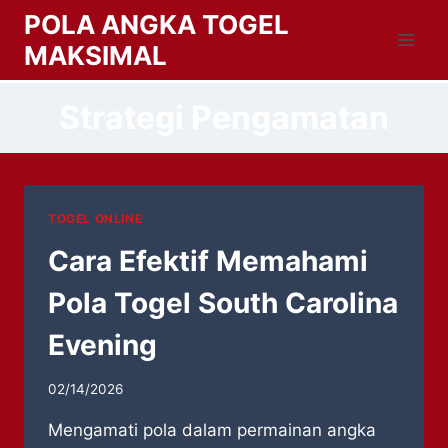
Skip
POLA ANGKA TOGEL
to
MAKSIMAL
content
Strategi Pengamatan
TOGEL ONLINE
Cara Efektif Memahami
Pola Togel South Carolina
Evening
02/14/2026
Mengamati pola dalam permainan angka