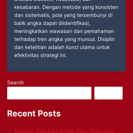
kesabaran. Dengan metode yang konsisten
dan sistematis, pola yang tersembunyi di
balik angka dapat diidentifikasi,
meningkatkan wawasan dan pemahaman
terhadap tren angka yang muncul. Disiplin
dan ketelitian adalah kunci utama untuk
efektivitas strategi ini.
Search
Search
Recent Posts
Bocoran Shio Dan Angka Main Togel India