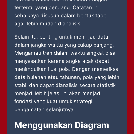
tertentu yang berulang. Catatan ini
sebaiknya disusun dalam bentuk tabel
agar lebih mudah dianalisis.
Selain itu, penting untuk meninjau data
dalam jangka waktu yang cukup panjang.
Mengamati tren dalam waktu singkat bisa
menyesatkan karena angka acak dapat
menimbulkan ilusi pola. Dengan memeriksa
data bulanan atau tahunan, pola yang lebih
stabil dan dapat dianalisis secara statistik
menjadi lebih jelas. Ini akan menjadi
fondasi yang kuat untuk strategi
pengamatan selanjutnya.
Menggunakan Diagram