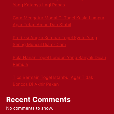
Yang Katanya Lagi Panas
Cara Mengatur Modal Di Togel Kuala Lumpur
Agar Tetap Aman Dan Stabil
Prediksi Angka Kembar Togel Kyoto Yang
Sering Muncul Diam-Diam
Pola Harian Togel London Yang Banyak Dicari
Pemula
Tips Bermain Togel Istanbul Agar Tidak
Boncos Di Akhir Pekan
Recent Comments
No comments to show.