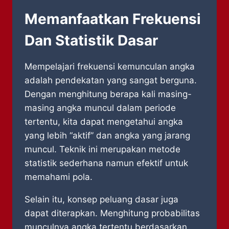
Memanfaatkan Frekuensi
Dan Statistik Dasar
Mempelajari frekuensi kemunculan angka
adalah pendekatan yang sangat berguna.
Dengan menghitung berapa kali masing-
masing angka muncul dalam periode
tertentu, kita dapat mengetahui angka
yang lebih “aktif” dan angka yang jarang
muncul. Teknik ini merupakan metode
statistik sederhana namun efektif untuk
memahami pola.
Selain itu, konsep peluang dasar juga
dapat diterapkan. Menghitung probabilitas
munculnya angka tertentu berdasarkan